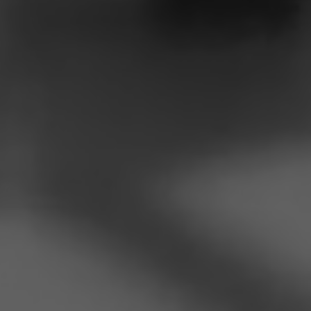
pension-1745842_1280