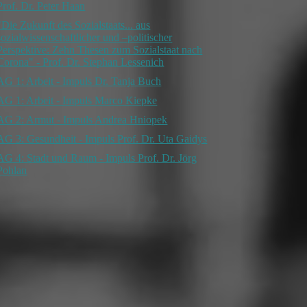
Prof. Dr. Peter Haan
"Die Zukunft des Sozialstaats... aus
sozialwissenschaftlicher und –politischer
Perspektive: Zehn Thesen zum Sozialstaat nach
Corona" - Prof. Dr. Stephan Lessenich
AG 1: Arbeit - Impuls Dr. Tanja Buch
AG 1: Arbeit - Impuls Marco Kiepke
AG 2: Armut - Impuls Andrea Hniopek
AG 3: Gesundheit - Impuls Prof. Dr. Uta Gaidys
AG 4: Stadt und Raum - Impuls Prof. Dr. Jörg
Pohlan