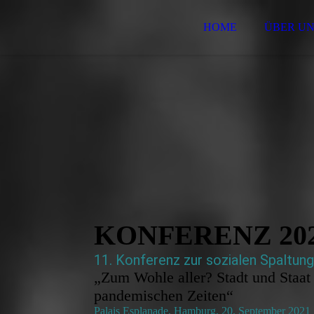
HOME
ÜBER UN
KONFERENZ 20
11. Ko
nferen
z zur sozialen Spaltun
„Zum Wohle aller? Stadt und Staat 
pandemischen Zeiten“
Palais Esplanade, Hamburg, 20. September 2021