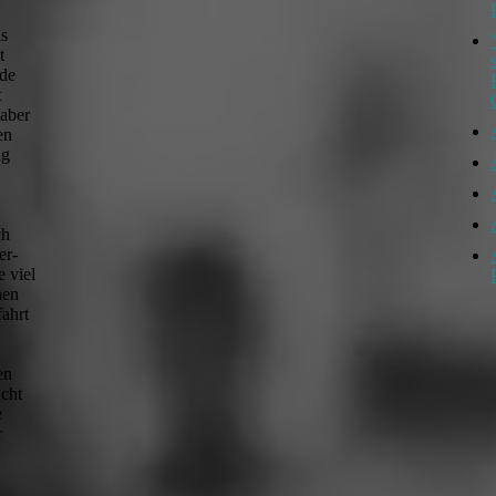
ls
t
nde
t
 aber
en
lg
ch
er­
e viel
hen
fahrt
en
icht
e
r