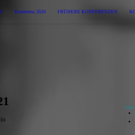
S
Konferenz 2026
FRÜHERE KONFERENZEN
K
21
TAG
g
in