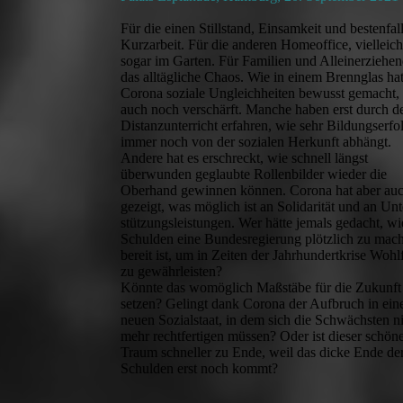
Für die einen Stillstand, Einsamkeit und bestenfal
Kurzarbeit. Für die anderen Homeoffice, vielleich
sogar im Garten. Für Familien und Alleinerziehe
das alltägliche Chaos. Wie in einem Brennglas ha
Corona soziale Ungleichheiten bewusst gemacht,
auch noch verschärft. Manche haben erst durch d
Distanzunterricht erfahren, wie sehr Bildungserfo
immer noch von der sozialen Herkunft abhängt.
Andere hat es erschreckt, wie schnell längst
überwunden geglaubte Rollenbilder wieder die
Oberhand gewinnen können. Corona hat aber au
gezeigt, was möglich ist an Solidarität und an Unt
stützungs­leistungen. Wer hätte jemals gedacht, wi
Schulden eine Bundesregierung plötzlich zu mac
bereit ist, um in Zeiten der Jahrhundertkrise Wohl
zu gewährleisten?
Könnte das womöglich Maßstäbe für die Zukunft
setzen? Gelingt dank Corona der Aufbruch in ein
neuen Sozialstaat, in dem sich die Schwächsten n
mehr rechtfertigen müssen? Oder ist dieser schön
Traum schneller zu Ende, weil das dicke Ende de
Schulden erst noch kommt?