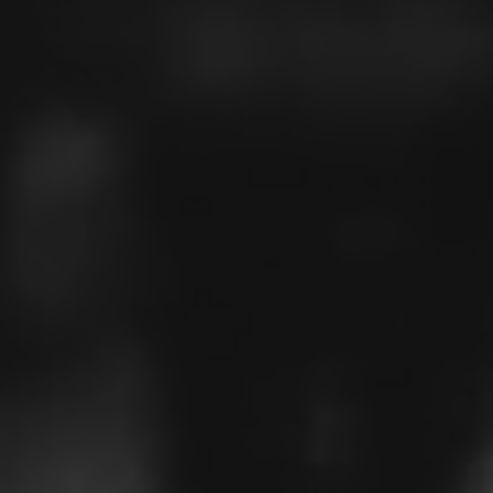
surgery-1822458_1280