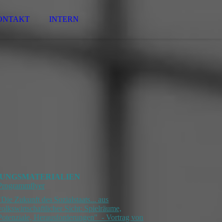
ONTAKT
INTERN
UNGSMATERIALIEN
Programmflyer
"Die Zukunft des Sozialstaats... aus
volkswirtschaftlicher Sicht: Spielräume,
Potenziale, Herausforderungen" - Vortrag von